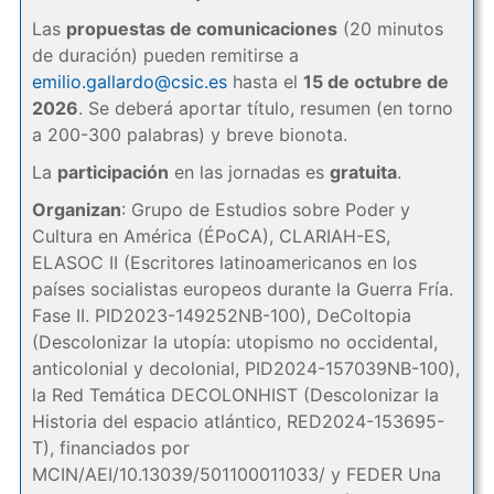
Las
propuestas de comunicaciones
(20 minutos
de duración) pueden remitirse a
emilio.gallardo@csic.es
hasta el
15 de octubre de
2026
. Se deberá aportar título, resumen (en torno
a 200-300 palabras) y breve bionota.
La
participación
en las jornadas es
gratuita
.
Organizan
: Grupo de Estudios sobre Poder y
Cultura en América (ÉPoCA), CLARIAH-ES,
ELASOC II (Escritores latinoamericanos en los
países socialistas europeos durante la Guerra Fría.
Fase II. PID2023-149252NB-100), DeColtopia
(Descolonizar la utopía: utopismo no occidental,
anticolonial y decolonial, PID2024-157039NB-100),
la Red Temática DECOLONHIST (Descolonizar la
Historia del espacio atlántico, RED2024-153695-
T), financiados por
MCIN/AEI/10.13039/501100011033/ y FEDER Una