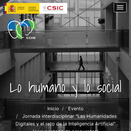
Pasar
Togg
al
contenido
principal
Lo humano y lo social
Inicio
Evento
Jornada interdisciplinar "Las Humanidades
Digitales y el reto de la Inteligencia Artificial"