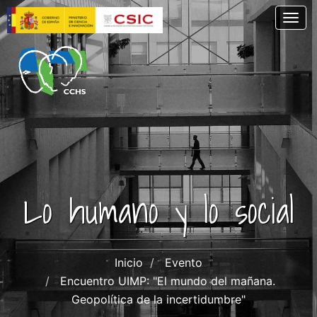
Pasar
Togg
al
contenido
principal
Lo humano y lo social
Inicio
Evento
Encuentro UIMP: "El mundo del mañana.
Geopolítica de la incertidumbre"