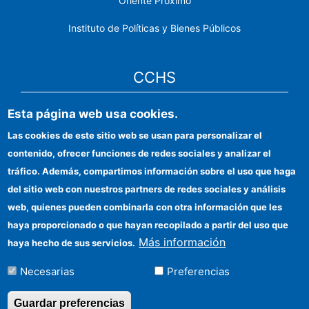
Oriente Próximo
Instituto de Políticas y Bienes Públicos
CCHS
Sede electrónica CSIC
Esta página web usa cookies.
Las cookies de este sitio web se usan para personalizar el
Identidad institucional
contenido, ofrecer funciones de redes sociales y analizar el
Información para proveedores
tráfico. Además, compartimos información sobre el uso que haga
del sitio web con nuestros partners de redes sociales y análisis
Ayudas FEDER
web, quienes pueden combinarla con otra información que les
Organismos financiadores
haya proporcionado o que hayan recopilado a partir del uso que
Más información
haya hecho de sus servicios.
Contacto
Necesarias
Preferencias
Cómo llegar
Guardar preferencias