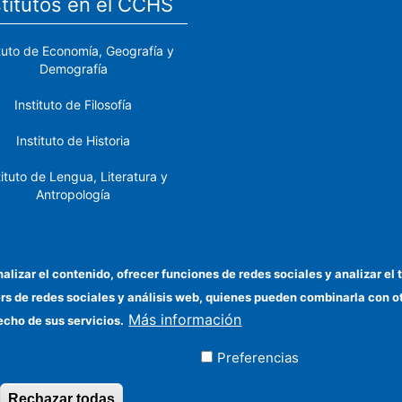
stitutos en el CCHS
ituto de Economía, Geografía y
Demografía
Instituto de Filosofía
Instituto de Historia
tituto de Lengua, Literatura y
Antropología
tituto de Lenguas y Culturas
del Mediterráneo y Oriente
Próximo
nalizar el contenido, ofrecer funciones de redes sociales y analizar 
ers de redes sociales y análisis web, quienes pueden combinarla con 
stituto de Políticas y Bienes
Más información
Públicos
echo de sus servicios.
Preferencias
ados
Rechazar todas
Revocar consentimiento