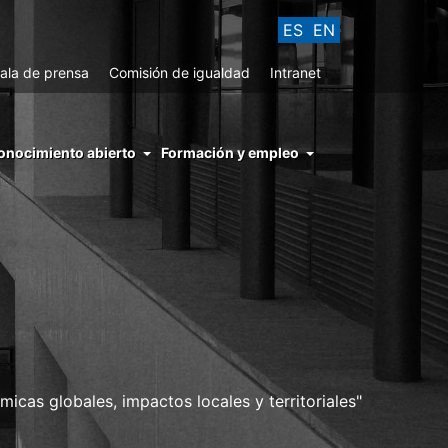
ES
EN
ala de prensa
Comisión de igualdad
Intranet
enu
onocimiento abierto
Formación y empleo
ght
hs
nocimiento
ierto
icas globales, impactos locales y territoriales"