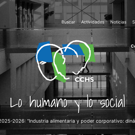
Top
Buscar
Actividades
Noticias
S
Menu
m
C
ri
cc
co
ab
Lo humano y lo social
25-2026: "Industria alimentaria y poder corporativo: dinám