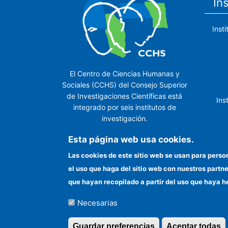
In
Inst
El Centro de Ciencias Humanas y
Sociales (CCHS) del Consejo Superior
de Investigaciones Científicas está
Ins
integrado por seis institutos de
investigación.
Ins
Esta página web usa cookies.
Las cookies de este sitio web se usan para perso
el uso que haga del sitio web con nuestros partn
In
que hayan recopilado a partir del uso que haya h
Necesarias
©Copyright 2026 Todos los derechos reserv
Guardar preferencias
Aceptar todas