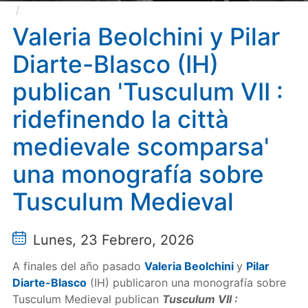
Valeria Beolchini y Pilar Diarte-Blasco (IH) publican
'Tusculum VII : ridefinendo la città medievale
Valeria Beolchini y Pilar
scomparsa' una monografía sobre Tusculum Medieval
Diarte-Blasco (IH)
publican 'Tusculum VII :
ridefinendo la città
medievale scomparsa'
una monografía sobre
Tusculum Medieval
Lunes, 23 Febrero, 2026
A finales del año pasado
Valeria Beolchini
y
Pilar
Diarte-Blasco
(IH) publicaron una monografía sobre
Tusculum Medieval publican
Tusculum VII :