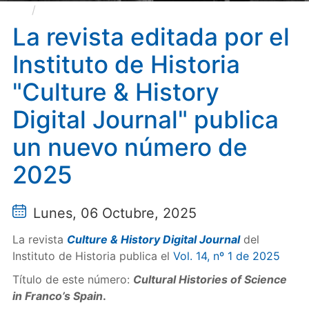
La revista editada por el Instituto de Historia
"Culture & History Digital Journal" publica un nuevo
La revista editada por el
número de 2025
Instituto de Historia
"Culture & History
Digital Journal" publica
un nuevo número de
2025
Lunes, 06 Octubre, 2025
La revista
Culture & History Digital Journal
del
Instituto de Historia publica el
Vol. 14, nº 1 de 2025
Título de este número:
Cultural Histories of Science
in Franco’s Spain
.