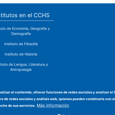
stitutos en el CCHS
ituto de Economía, Geografía y
Demografía
Instituto de Filosofía
Instituto de Historia
tituto de Lengua, Literatura y
Antropología
tituto de Lenguas y Culturas
del Mediterráneo y Oriente
Próximo
nalizar el contenido, ofrecer funciones de redes sociales y analizar 
ers de redes sociales y análisis web, quienes pueden combinarla con 
stituto de Políticas y Bienes
Más información
Públicos
echo de sus servicios.