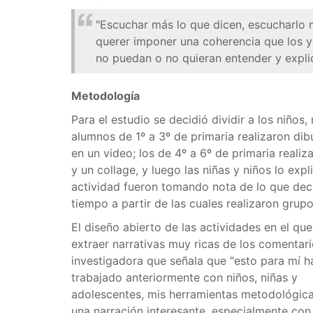
"Escuchar más lo que dicen, escucharlo m
querer imponer una coherencia que los y
no puedan o no quieran entender y explic
Metodología
Para el estudio se decidió dividir a los niños
alumnos de 1º a 3º de primaria realizaron dib
en un video; los de 4º a 6º de primaria reali
y un collage, y luego las niñas y niños lo exp
actividad fueron tomando nota de lo que decí
tiempo a partir de las cuales realizaron gru
El diseño abierto de las actividades en el qu
extraer narrativas muy ricas de los comentar
investigadora que señala que "esto para mí 
trabajado anteriormente con niños, niñas y
adolescentes, mis herramientas metodológic
una narración interesante, especialmente con