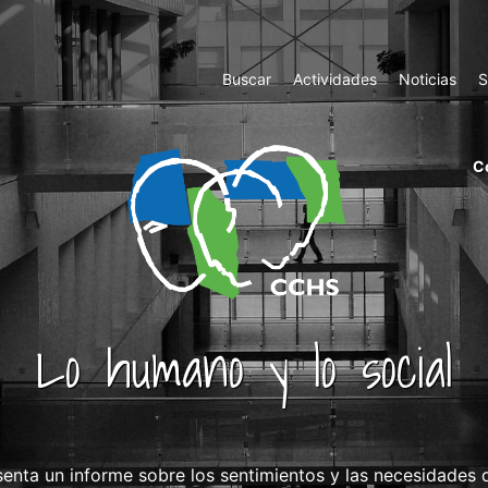
Top
Buscar
Actividades
Noticias
S
Menu
m
C
ri
cc
co
ab
Lo humano y lo social
senta un informe sobre los sentimientos y las necesidades 