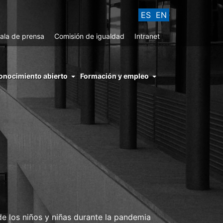
ES
EN
ala de prensa
Comisión de igualdad
Intranet
enu
onocimiento abierto
Formación y empleo
ght
hs
nocimiento
ierto
de los niños y niñas durante la pandemia