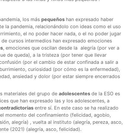
 pandemia, los más
pequeños
han expresado haber
te la pandemia, relacionándolo con ideas como el uso
urrimiento, el no poder hacer nada, o el no poder jugar
s de cursos intermedios han expresado emociones
as
, emociones que oscilan desde la alegría (por ver a
e de queda), a la tristeza (por tener que llevar
confusión (por el cambio de estar confinada a salir a
aburrimiento, curiosidad (por cómo es la enfermedad),
edad, ansiedad y dolor (por estar siempre encerrados
os materiales del grupo de
adolescentes
de la ESO es
tices que han expresado las y los adolescentes, a
contradictorias
entre sí. En este caso se ha realizado
 el momento del confinamiento (felicidad, agobio,
ión, alegría) , vuelta al instituto (alegría, pereza, asco,
e (2021) (alegría, asco, felicidad).