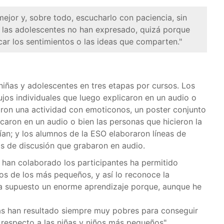
ejor y, sobre todo, escucharlo con paciencia, sin
 las adolescentes no han expresado, quizá porque
ar los sentimientos o las ideas que comparten."
, niñas y adolescentes en tres etapas por cursos. Los
ujos individuales que luego explicaron en un audio o
zaron una actividad con emoticonos, un poster conjunto
licaron en un audio o bien las personas que hicieron la
an; y los alumnos de la ESO elaboraron líneas de
pos de discusión que grabaron en audio.
e han colaborado los participantes ha permitido
ios de los más pequeños, y así lo reconoce la
ha supuesto un enorme aprendizaje porque, aunque he
as han resultado siempre muy pobres para conseguir
 respecto a las niñas y niños más pequeños".