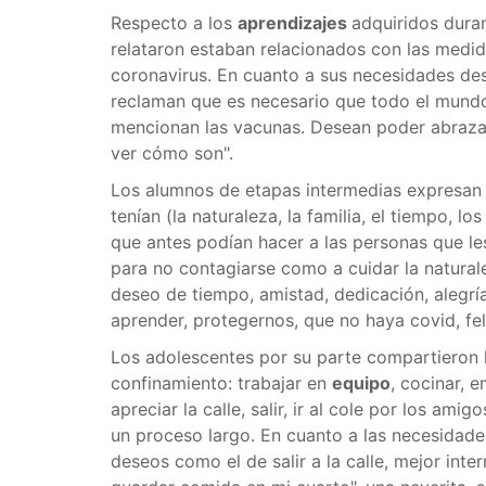
Respecto a los
aprendizajes
adquiridos dura
relataron estaban relacionados con las medida
coronavirus. En cuanto a sus necesidades des
reclaman que es necesario que todo el mundo
mencionan las vacunas. Desean poder abrazar, j
ver cómo son".
Los alumnos de etapas intermedias expresan
tenían (la naturaleza, la familia, el tiempo, lo
que antes podían hacer a las personas que le
para no contagiarse como a cuidar la natural
deseo de tiempo, amistad, dedicación, alegría,
aprender, protegernos, que no haya covid, felic
Los adolescentes por su parte compartieron l
confinamiento: trabajar en
equipo
, cocinar, 
apreciar la calle, salir, ir al cole por los am
un proceso largo. En cuanto a las necesidade
deseos como el de salir a la calle, mejor int