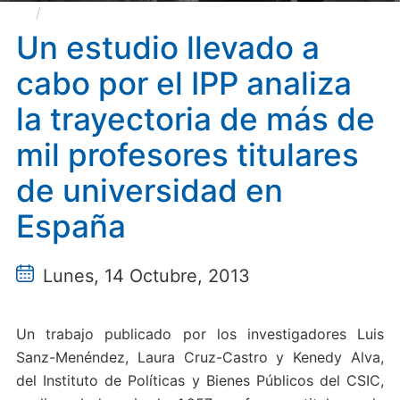
Un estudio llevado a cabo por el IPP analiza la
trayectoria de más de mil profesores titulares de
Un estudio llevado a
universidad en España
cabo por el IPP analiza
la trayectoria de más de
mil profesores titulares
de universidad en
España
Lunes, 14 Octubre, 2013
Un trabajo publicado por los investigadores Luis
Sanz-Menéndez, Laura Cruz-Castro y Kenedy Alva,
del Instituto de Políticas y Bienes Públicos del CSIC,