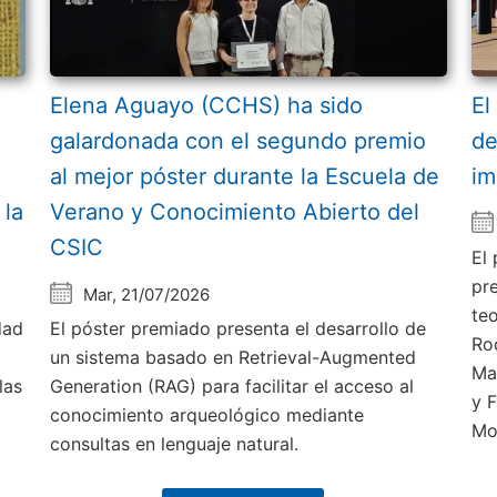
Elena Aguayo (CCHS) ha sido
El
galardonada con el segundo premio
de
al mejor póster durante la Escuela de
im
 la
Verano y Conocimiento Abierto del
CSIC
El
pr
Mar, 21/07/2026
te
dad
El póster premiado presenta el desarrollo de
Ro
un sistema basado en Retrieval-Augmented
Ma
las
Generation (RAG) para facilitar el acceso al
y 
conocimiento arqueológico mediante
Mo
consultas en lenguaje natural.