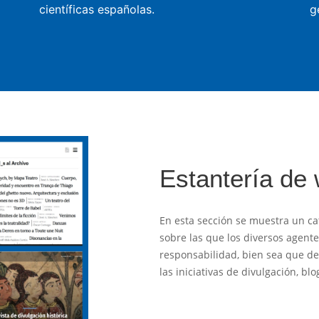
científicas españolas.
g
Estantería de
En esta sección se muestra un ca
sobre las que los diversos agent
responsabilidad, bien sea que des
las iniciativas de divulgación, b