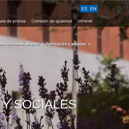
ES
EN
ala de prensa
Comisión de igualdad
Intranet
enu
onocimiento abierto
Formación y empleo
ght
hs
nocimiento
ierto
 Y SOCIALES