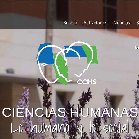
Top
Buscar
Actividades
Noticias
S
Menu
m
C
ri
cc
co
ab
CIENCIAS HUMANAS
Lo humano y lo social