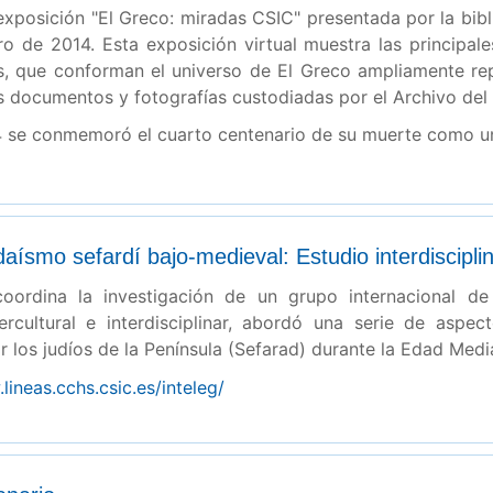
exposición "El Greco: miradas CSIC" presentada por la bi
bro de 2014. Esta exposición virtual muestra las principa
es, que conforman el universo de El Greco ampliamente re
s documentos y fotografías custodiadas por el Archivo de
4 se conmemoró el cuarto centenario de su muerte como un 
judaísmo sefardí bajo-medieval: Estudio interdiscip
oordina la investigación de un grupo internacional de
tercultural e interdisciplinar, abordó una serie de aspe
 los judíos de la Península (Sefarad) durante la Edad Medi
lineas.cchs.csic.es/inteleg/