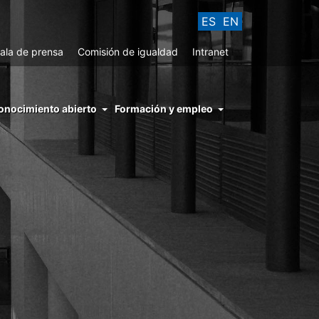
ES
EN
ala de prensa
Comisión de igualdad
Intranet
enu
onocimiento abierto
Formación y empleo
ght
hs
nocimiento
ierto