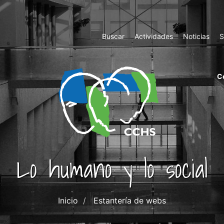
Top
Buscar
Actividades
Noticias
S
Menu
m
C
ri
cc
co
ab
Lo humano y lo social
Inicio
Estantería de webs