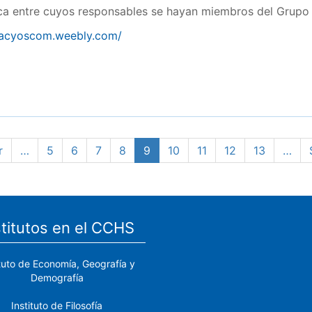
ca entre cuyos responsables se hayan miembros del Grupo 
pacyoscom.weebly.com/
r
…
Page
5
Page
6
Page
7
Page
8
Página
9
Page
10
Page
11
Page
12
Page
13
…
actual
stitutos en el CCHS
ituto de Economía, Geografía y
Demografía
Instituto de Filosofía