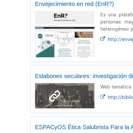
Envejecimiento en red (EnR?)
Es una plataf
personas may
heterogéneo y 
http://enve
Eslabones seculares: investigación d
Web temática 
http://bibl
ESPACyOS Ética Salubrista Para la A