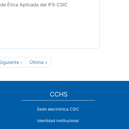
de Ética Aplicada del IFS-CSIC
Siguiente
Siguiente ›
Última
Última »
página
página
CCHS
Sede electrónica CSIC
Identidad institucional