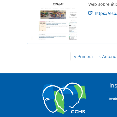
Web sobre éti
https://es
Paginación
Primera
« Primera
Página
‹ Anterio
página
anterior
In
Inst