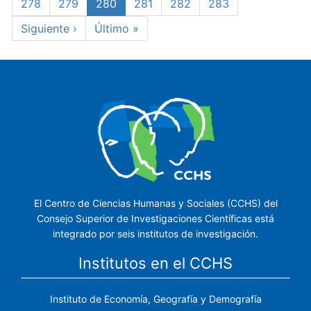
Page
278
Page
279
Página
280
Page
281
Page
282
Page
283
actual
Siguiente
Siguiente ›
Última
Último »
página
página
El Centro de Ciencias Humanas y Sociales (CCHS) del
Consejo Superior de Investigaciones Científicas está
integrado por seis institutos de investigación.
Institutos en el CCHS
Instituto de Economía, Geografía y Demografía