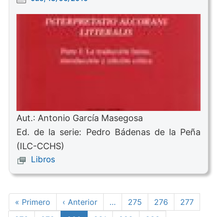
Aut.: Antonio García Masegosa
Ed. de la serie: Pedro Bádenas de la Peña
(ILC-CCHS)
Libros
Paginación
Primera
« Primero
Página
‹ Anterior
…
Page
275
Page
276
Page
277
página
anterior