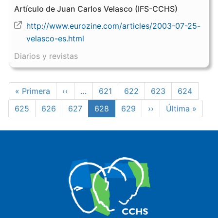
Artículo de Juan Carlos Velasco (IFS-CCHS)
http://www.eurozine.com/articles/2003-07-25-
velasco-es.html
Diarios y revistas
Paginación
Primera
« Primera
Página
‹‹
…
Page
621
Page
622
Page
623
Page
624
página
anterior
Page
625
Page
626
Page
627
Página
628
Page
629
Siguiente
››
Última
Última »
actual
página
página