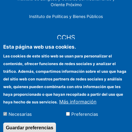
Oriente Próximo
Instituto de Políticas y Bienes Públicos
CCHS
Esta página web usa cookies.
Sede electrónica CSIC
Las cookies de este sitio web se usan para personalizar el
contenido, ofrecer funciones de redes sociales y analizar el
Identidad institucional
tráfico. Además, compartimos información sobre el uso que haga
Información para proveedores
del sitio web con nuestros partners de redes sociales y análisis
web, quienes pueden combinarla con otra información que les
Ayudas FEDER
haya proporcionado o que hayan recopilado a partir del uso que
Organismos financiadores
Más información
haya hecho de sus servicios.
Contacto
Necesarias
Preferencias
Cómo llegar
Guardar preferencias