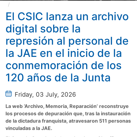
El CSIC lanza un archivo digital sobre la represión
al personal de la JAE en el inicio de la conmemoración
El CSIC lanza un archivo
de los 120 años de la Junta
digital sobre la
represión al personal de
la JAE en el inicio de la
conmemoración de los
120 años de la Junta
Friday, 03 July, 2026
La web ‘Archivo, Memoria, Reparación’ reconstruye
los procesos de depuración que, tras la instauración
de la dictadura franquista, atravesaron 511 personas
vinculadas a la JAE.