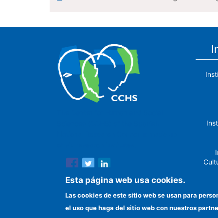
I
Ins
The Center for Human and Social
Ins
Sciences (CCHS) of the Spanish
National Research Council is made up
of six research institutes.
I
Cult
Esta página web usa cookies.
Las cookies de este sitio web se usan para perso
el uso que haga del sitio web con nuestros partn
In