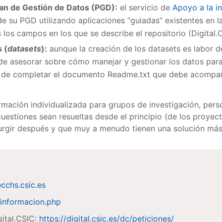
lan de Gestión de Datos (PGD):
el servicio de
Apoyo a la i
 de su PGD utilizando aplicaciones “guiadas” existentes en 
 los campos en los que se describe el repositorio (Digital.
 (
datasets
):
aunque la creación de los datasets es labor de
e asesorar sobre cómo manejar y gestionar los datos para
ra de completar el documento Readme.txt que debe acompañar
.
mación individualizada para grupos de investigación, pers
uestiones sean resueltas desde el principio (de los proyect
urgir después y que muy a menudo tienen una solución má
@cchs.csic.es
s/informacion.php
gital.CSIC:
https://digital.csic.es/dc/peticiones/