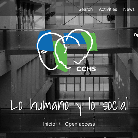
Top
Search
Activities
News
Menu
m
O
ri
cc
co
ab
Lo humano y lo social
Inicio
Open access