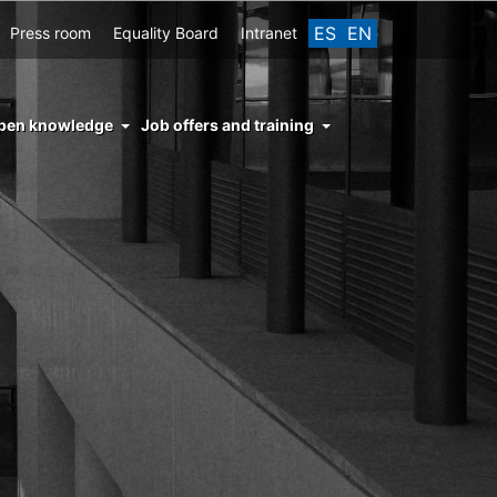
ES
EN
Press room
Equality Board
Intranet
enu
pen knowledge
Job offers and training
ght
hs
nocimiento
ierto