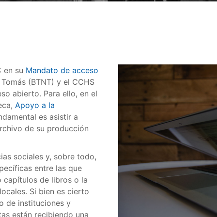
C en su
Mandato de acceso
o Tomás (BTNT) y el CCHS
 abierto. Para ello, en el
teca,
Apoyo a la
ndamental es asistir a
archivo de su producción
cias sociales y, sobre todo,
ecíficas entre las que
capítulos de libros o la
ocales. Si bien es cierto
 de instituciones y
stas están recibiendo una