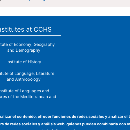
nstitutes at CCHS
titute of Economy, Geography
and Demography
Institute of History
titute of Language, Literature
and Anthropology
nstitute of Languages ​​and
ures of the Mediterranean and
the Near East
Institute of Philosophy
nalizar el contenido, ofrecer funciones de redes sociales y analizar 
ers de redes sociales y análisis web, quienes pueden combinarla con 
stitute of Public Policies and