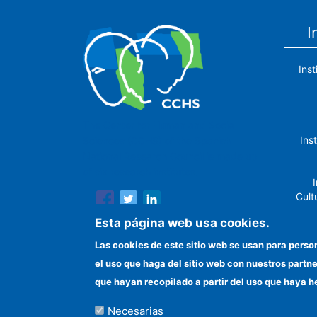
I
Ins
The Center for Human and Social
Ins
Sciences (CCHS) of the Spanish
National Research Council is made up
of six research institutes.
I
Cult
Esta página web usa cookies.
Las cookies de este sitio web se usan para perso
el uso que haga del sitio web con nuestros partn
In
que hayan recopilado a partir del uso que haya h
Necesarias