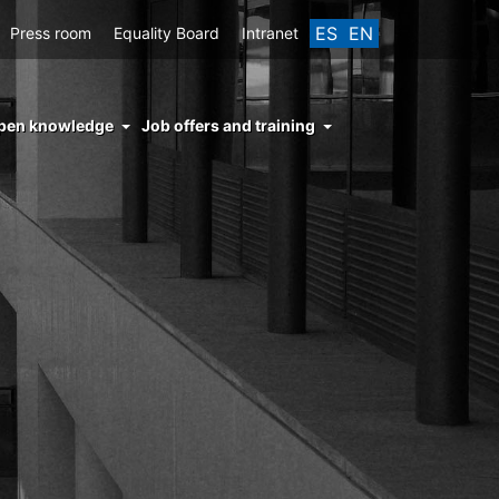
ES
EN
Press room
Equality Board
Intranet
enu
pen knowledge
Job offers and training
ght
hs
nocimiento
ierto