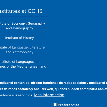
nstitutes at CCHS
titute of Economy, Geography
and Demography
Institute of History
titute of Language, Literature
and Anthropology
nstitute of Languages ​​and
ures of the Mediterranean and
the Near East
Institute of Philosophy
nalizar el contenido, ofrecer funciones de redes sociales y analizar 
ers de redes sociales y análisis web, quienes pueden combinarla con 
stitute of Public Policies and
Más información
Goods
echo de sus servicios.
Preferencias