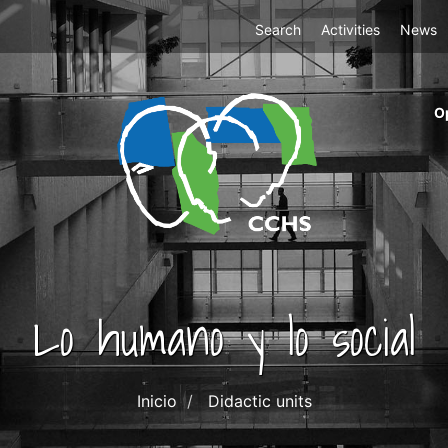
Top
Search
Activities
News
Menu
m
O
ri
cc
co
ab
Lo humano y lo social
Inicio
Didactic units