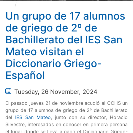
Un grupo de 17 alumnos de griego de 2º de
Bachillerato del IES San Mateo visitan el Diccionario
Un grupo de 17 alumnos
Griego-Español
de griego de 2º de
Bachillerato del IES San
Mateo visitan el
Diccionario Griego-
Español
Tuesday, 26 November, 2024
El pasado jueves 21 de noviembre acudió al CCHS un
grupo de 17 alumnos de griego de 2º de Bachillerato
del
IES San Mateo
, junto con su director, Horacio
Silvestre, interesados en conocer en primera persona
el lugar donde se lleva a cabo el Diccionario Griego-