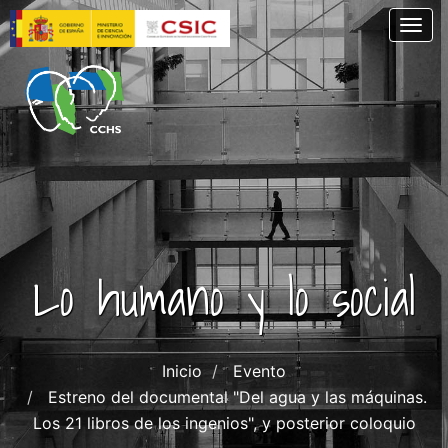
Skip
Togg
to
main
content
Lo humano y lo social
Inicio
Evento
Estreno del documental "Del agua y las máquinas.
Los 21 libros de los ingenios", y posterior coloquio