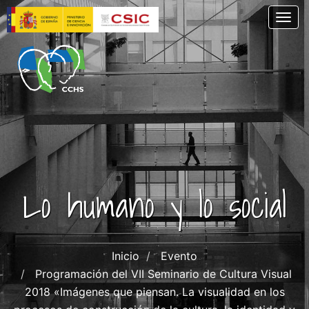
Skip
Togg
to
main
content
Lo humano y lo social
Inicio
Evento
Programación del VII Seminario de Cultura Visual
2018 «Imágenes que piensan. La visualidad en los