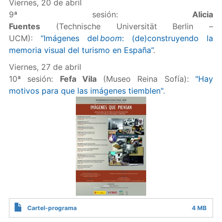
Viernes, 20 de abril
9ª sesión:
Alicia
Fuentes
(Technische Universität Berlin –
UCM):
“Imágenes del
boom
: (de)construyendo la
memoria visual del turismo en España”
.
Viernes, 27 de abril
10ª sesión:
Fefa Vila
(Museo Reina Sofía):
"Hay
motivos para que las imágenes tiemblen"
.
Cartel-programa
4 MB