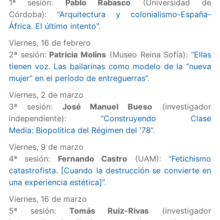
1ª sesión:
Pablo Rabasco
(Universidad de
Córdoba):
"Arquitectura y colonialismo-España-
África. El último intento"
.
Viernes, 16 de febrero
2ª sesión:
Patricia Molins
(Museo Reina Sofía):
“Ellas
tienen voz. Las bailarinas como modelo de la “nueva
mujer” en el período de entreguerras”
.
Viernes, 2 de marzo
3ª sesión:
José Manuel Bueso
(investigador
independiente):
“Construyendo Clase
Media: Biopolítica del Régimen del '78”
.
Viernes, 9 de marzo
4ª sesión:
Fernando Castro
(UAM):
“Fetichismo
catastrofista. [Cuando la destrucción se convierte en
una experiencia estética]”
.
Viernes, 16 de marzo
5ª sesión:
Tomás Ruiz-Rivas
(investigador