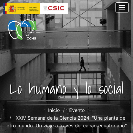
Skip
Togg
to
main
content
Lo humano y lo social
Inicio
Evento
XXIV Semana de la Ciencia 2024: "Una planta de
otro mundo. Un viaje a través del cacao ecuatoriano"