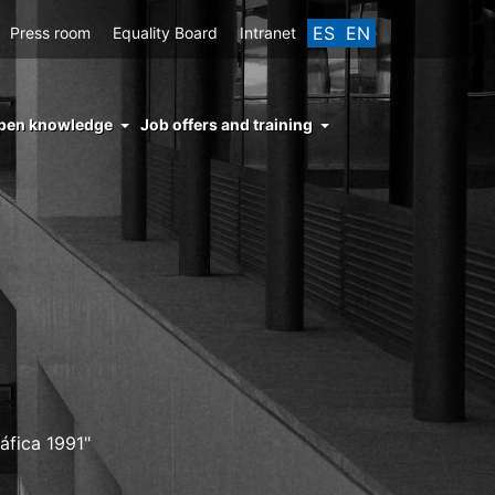
ES
EN
Press room
Equality Board
Intranet
enu
pen knowledge
Job offers and training
ght
hs
nocimiento
ierto
áfica 1991"