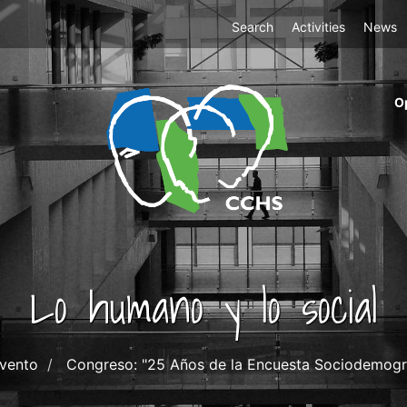
Top
Search
Activities
News
Menu
m
O
ri
cc
co
ab
Lo humano y lo social
vento
Congreso: "25 Años de la Encuesta Sociodemogr