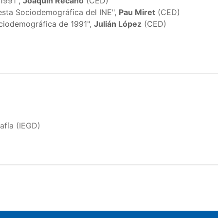
1991",
Joaquín Recaño
(CED)
uesta Sociodemográfica del INE",
Pau Miret
(CED)
ociodemográfica de 1991",
Julián López
(CED)
afía (IEGD)