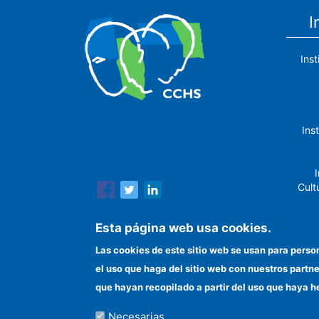
I
Ins
The Center for Human and Social
Ins
Sciences (CCHS) of the Spanish
National Research Council is made up
of six research institutes.
I
Cult
Esta página web usa cookies.
Las cookies de este sitio web se usan para perso
In
el uso que haga del sitio web con nuestros partn
que hayan recopilado a partir del uso que haya h
Necesarias