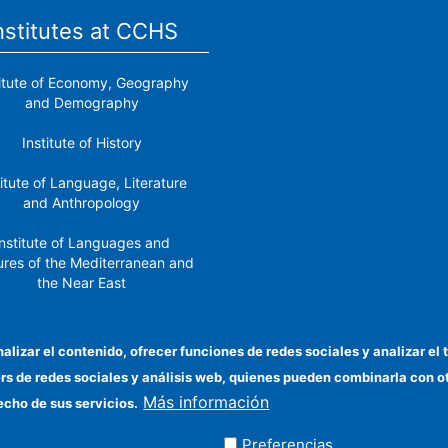
nstitutes at CCHS
titute of Economy, Geography
and Demography
Institute of History
titute of Language, Literature
and Anthropology
nstitute of Languages ​​and
ures of the Mediterranean and
the Near East
Institute of Philosophy
nalizar el contenido, ofrecer funciones de redes sociales y analizar 
stitute of Public Policies and
ers de redes sociales y análisis web, quienes pueden combinarla con 
Goods
Más información
echo de sus servicios.
Preferencias