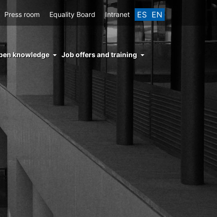
ES
EN
Press room
Equality Board
Intranet
enu
pen knowledge
Job offers and training
ght
hs
nocimiento
ierto