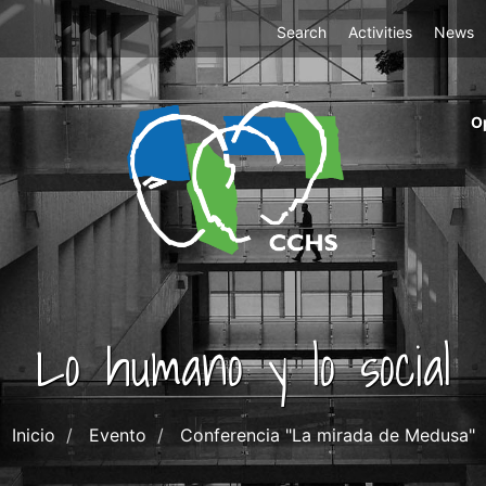
Top
Search
Activities
News
Menu
m
O
ri
cc
co
ab
Lo humano y lo social
Inicio
Evento
Conferencia "La mirada de Medusa"