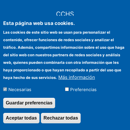
CCHS
Esta página web usa cookies.
CSIC Electronic Office
Las cookies de este sitio web se usan para personalizar el
contenido, ofrecer funciones de redes sociales y analizar el
Institutional identity
tráfico. Además, compartimos información sobre el uso que haga
Information for providers
del sitio web con nuestros partners de redes sociales y análisis
web, quienes pueden combinarla con otra información que les
FEDER funds
haya proporcionado o que hayan recopilado a partir del uso que
Funding entities
Más información
haya hecho de sus servicios.
Contact
Necesarias
Preferencias
Location
Guardar preferencias
Aceptar todas
Rechazar todas
Revocar consentimi
©Copyright 2026 Todos los derechos reservados