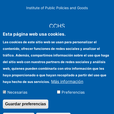
Institute of Public Policies and Goods
CCHS
Esta página web usa cookies.
CSIC Electronic Office
Las cookies de este sitio web se usan para personalizar el
contenido, ofrecer funciones de redes sociales y analizar el
Institutional identity
tráfico. Además, compartimos información sobre el uso que haga
Information for providers
del sitio web con nuestros partners de redes sociales y análisis
web, quienes pueden combinarla con otra información que les
FEDER funds
haya proporcionado o que hayan recopilado a partir del uso que
Funding entities
Más información
haya hecho de sus servicios.
Contact
Necesarias
Preferencias
Location
Guardar preferencias