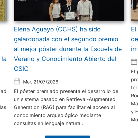
Elena Aguayo (CCHS) ha sido
El
galardonada con el segundo premio
de
al mejor póster durante la Escuela de
im
 la
Verano y Conocimiento Abierto del
CSIC
El
pr
Mar, 21/07/2026
te
dad
El póster premiado presenta el desarrollo de
Ro
un sistema basado en Retrieval-Augmented
Ma
las
Generation (RAG) para facilitar el acceso al
y 
conocimiento arqueológico mediante
Mo
consultas en lenguaje natural.