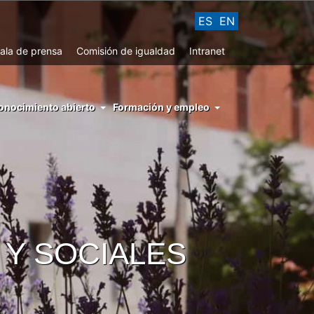
ES
EN
ala de prensa
Comisión de igualdad
Intranet
enu
onocimiento abierto
Formación y empleo
ght
hs
nocimiento
ierto
 Y SOCIALES