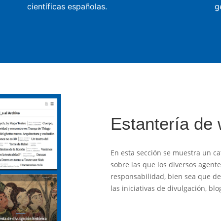
científicas españolas.
g
Estantería de
En esta sección se muestra un ca
sobre las que los diversos agent
responsabilidad, bien sea que des
las iniciativas de divulgación, b