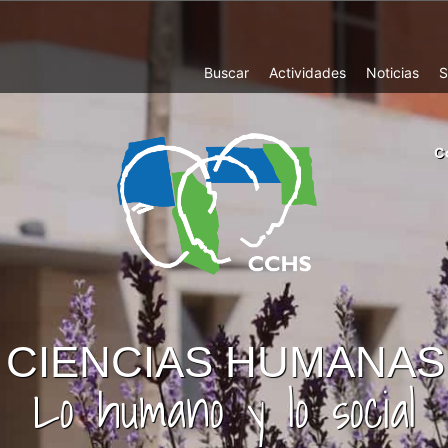
Top
Buscar
Actividades
Noticias
S
Menu
m
C
ri
cc
co
ab
CIENCIAS HUMANAS
Lo humano y lo social