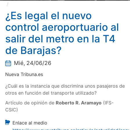
¿Es legal el nuevo control aeroportuario al salir del
metro en la T4 de Barajas?
¿Es legal el nuevo
control aeroportuario al
salir del metro en la T4
de Barajas?
Mié, 24/06/26
Nueva Tribuna.es
¿Cuál es la instancia que discrimina unos pasajeros de
otros en función del transporte utilizado?
Artículo de opinión de
Roberto R. Aramayo
(IFS-
CSIC)
Enlace al medio