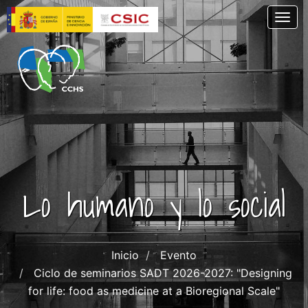
Pasar
Togg
al
contenido
principal
Lo humano y lo social
Inicio
Evento
Ciclo de seminarios SADT 2026-2027: "Designing
for life: food as medicine at a Bioregional Scale"